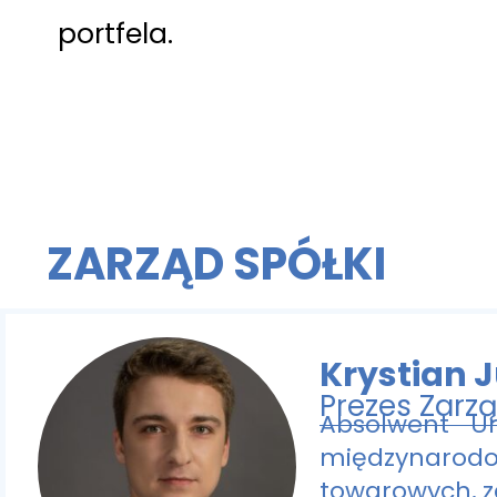
portfela.
ZARZĄD SPÓŁKI
Krystian 
Prezes Zarz
Absolwent U
międzynarod
towarowych, z