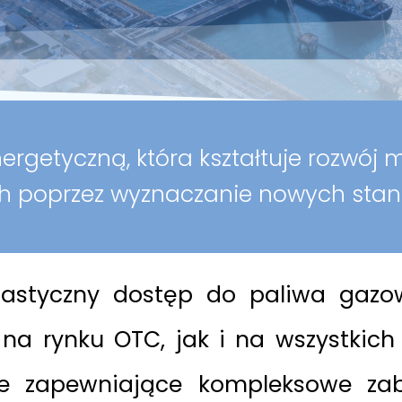
ergetyczną, która kształtuje rozwó
h poprzez wyznaczanie nowych stan
lastyczny dostęp do paliwa gaz
na rynku OTC, jak i na wszystkich
cje zapewniające kompleksowe zab