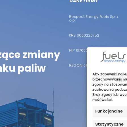
DANE FIRMY
Respect Energy Fuels Sp. z
o.o.
KRS 0000220752
ące zmiany
NIP 1070001436
nku paliw
REGON 015874865
Aby zapewnić najle
przechowywania i/l
zgody na stosowani
zachowania podczas 
Brak zgody lub wyc
możliwości.
Funkcjonalne
Statystyczne