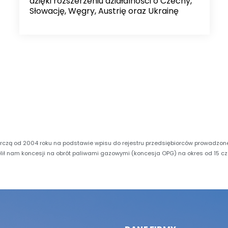
dzięki rozszerzeniu działalności o Czechy,
Słowację, Węgry, Austrię oraz Ukrainę
rczą od 2004 roku na podstawie wpisu do rejestru przedsiębiorców prowadzone
elił nam koncesji na obrót paliwami gazowymi (koncesja OPG) na okres od 15 c