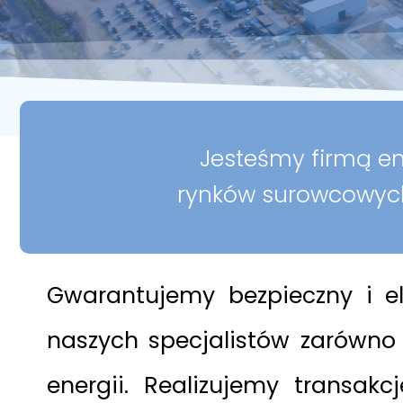
Jesteśmy firmą en
rynków surowcowyc
Gwarantujemy bezpieczny i e
naszych specjalistów zarówno 
energii. Realizujemy transak