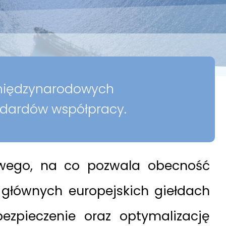
j międzynarodowych
dardów współpracy.
owego, na co pozwala obecność
 głównych europejskich giełdach
ezpieczenie oraz optymalizację