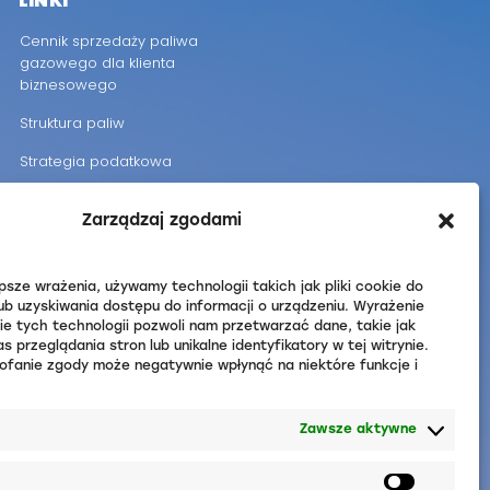
LINKI
Cennik sprzedaży paliwa
gazowego dla klienta
biznesowego
Struktura paliw
Strategia podatkowa
Średnie zużycie gazu
ziemnego
Zarządzaj zgodami
Średnie zużycie energii
elektrycznej
psze wrażenia, używamy technologii takich jak pliki cookie do
ub uzyskiwania dostępu do informacji o urządzeniu. Wyrażenie
Koncesja OPG
e tych technologii pozwoli nam przetwarzać dane, takie jak
przeglądania stron lub unikalne identyfikatory w tej witrynie.
Koncesja OGZ
ofanie zgody może negatywnie wpłynąć na niektóre funkcje i
Koncesja OEE
Zawsze aktywne
Efektywność energetyczna –
Rozporządzenie Ministra
Klimatu i Środowiska