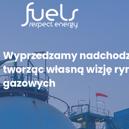
Wyprzedzamy nadchodz
tworząc własną wizję ry
gazowych